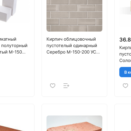
икатный
Кирпич облицовочный
36.8
 полуторный
пустотелый одинарный
Кирп
тый М-150
Серебро M-150-200 УС
пуст
КЕРМА
Солом
В к