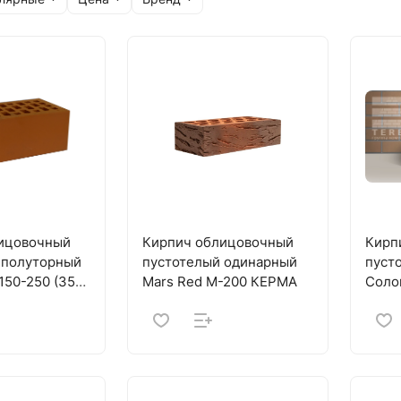
ицовочный
Кирпич облицовочный
Кирп
 полуторный
пустотелый одинарный
пуст
50-250 (352)
Mars Red M-200 КЕРМА
Соло
(320)