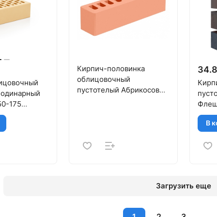
Кирпич-половинка
34.8
облицовочный
ицовочный
Кирп
пустотелый Абрикосовый
 одинарный
пуст
0,5 НФ М-150 ГКЗ
50-175
Флеш
М-12
В к
Загрузить еще
1
2
3
...