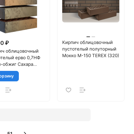
Кирпич облицовочный
0 ₽
пустотелый полуторный
ич облицовочный
Мокко М-150 TEREX (320)
отелый ерво 0,7НФ
-обжиг Сахара
5-175 МАГМА
орзину
51