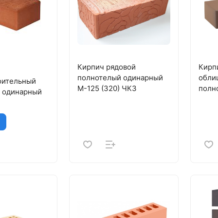
Кирпич рядовой
Кирп
полнотелый одинарный
обли
оительный
М-125 (320) ЧКЗ
полн
 одинарный
Роче
Кера