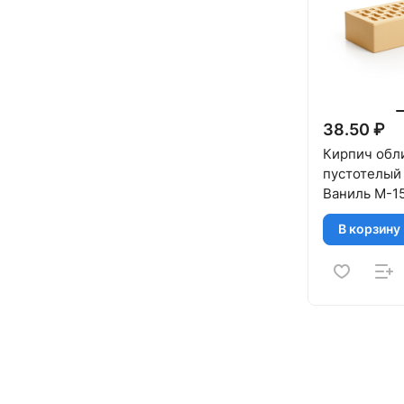
38.50 ₽
Кирпич обл
пустотелый
Ваниль M-1
МАГМА
В корзину