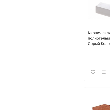
Кирпич сил
полнотелый
Серый Коло
НЗСМ (672)