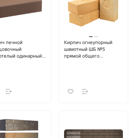
ич печной
Кирпич огнеупорный
цовочный
шамотный ШБ №5
отелый одинарный
прямой общего
стер М-300/75 КС-
назначения ГОСТ 390-
мик
2018, ГОСТ 8691-2018
(385)