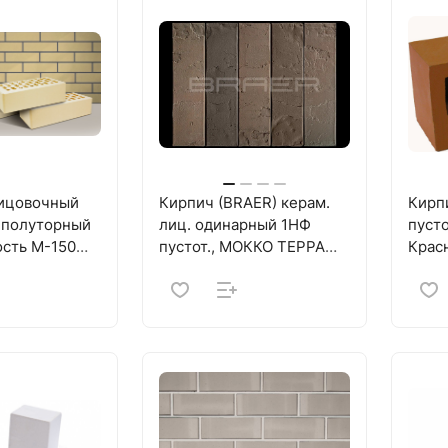
ицовочный
Кирпич (BRAER) керам.
Кирп
 полуторный
лиц. одинарный 1НФ
пуст
ость M-150
пустот., МОККО ТЕРРА
Крас
"Баварская кладка" М150
(480 шт.)