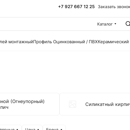
+7 927 667 12 25
Заказать звоно
Каталог
лей монтажный
Профиль Оцинкованный / ПВХ
Керамический
ной (Огнеупорный)
Силикатный кирпи
рпич
улярные
Цена
Бренд