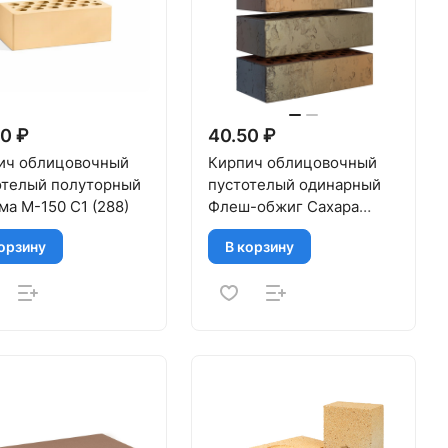
0 ₽
40.50 ₽
ич облицовочный
Кирпич облицовочный
отелый полуторный
пустотелый одинарный
а M-150 С1 (288)
Флеш-обжиг Сахара
М-150-175 МАГМА
орзину
В корзину