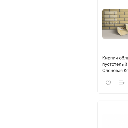
Кирпич обл
пустотелый
Слоновая К
TEREX (320)