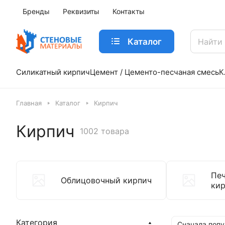
Бренды
Реквизиты
Контакты
Каталог
Силикатный кирпич
Цемент / Цементо-песчаная смесь
К
Главная
Каталог
Кирпич
Кирпич
1002 товара
Печ
Облицовочный кирпич
ки
Категория
Сначала поп