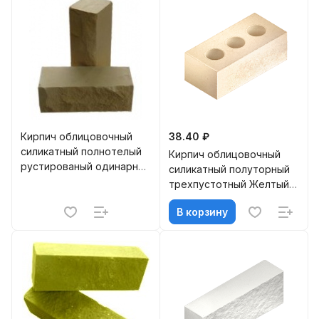
Кирпич облицовочный
38.40 ₽
силикатный полнотелый
Кирпич облицовочный
рустированый одинарный
силикатный полуторный
Желтый М-200 м.п. МЗСК
трехпустотный Желтый
(400)
М-150, М-200 Борский
В корзину
(336)