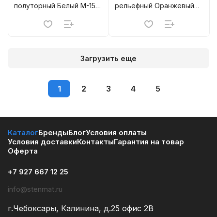
полуторный Белый М-150
рельефный Оранжевый
б.п. МЗСК (667)
М-150 Борский
Загрузить еще
1
2
3
4
5
Каталог
Бренды
Блог
Условия оплаты
Условия доставки
Контакты
Гарантия на товар
Оферта
+7 927 667 12 25
info@stenmat.ru
г.Чебоксары, Калинина, д.25 офис 2В