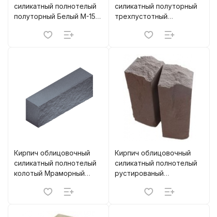
силикатный полнотелый
силикатный полуторный
полуторный Белый М-150
трехпустотный
м.п. МЗСК (216)
Коричневый М-150, М-200
Борский (336)
Кирпич облицовочный
Кирпич облицовочный
силикатный полнотелый
силикатный полнотелый
колотый Мраморный
рустированый
М-150, М-200 Борский
полуторный Шоколад
М-150 м.п. МЗСК (280)